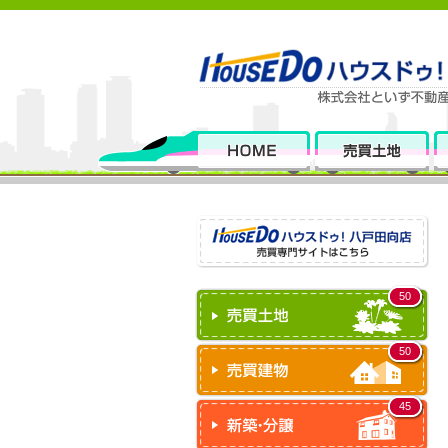
50
50
45