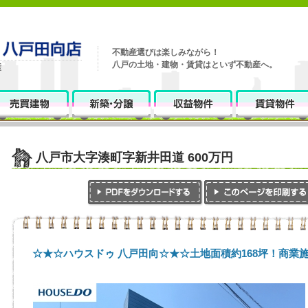
不動産選びは楽しみながら！
八戸の土地・建物・賃貸はといず不動産へ。
八戸市大字湊町字新井田道 600万円
☆★☆ハウスドゥ 八戸田向☆★☆土地面積約168坪！商業