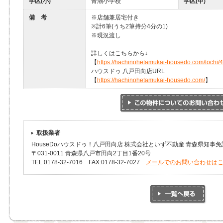
学区(小)
青潮小学校
学区(中)
備 考
※店舗兼居宅付き
※計6筆(うち2筆持分4分の1)
※現況渡し
詳しくはこちらから↓
【
https://hachinohetamukai-housedo.com/tochi/
ハウスドゥ 八戸田向店URL
【
https://hachinohetamukai-housedo.com/
】
取扱業者
HouseDoハウスドゥ！八戸田向店 株式会社といず不動産 青森県知事免許(
〒031-0011 青森県八戸市田向2丁目1番20号
TEL:0178-32-7016 FAX:0178-32-7027
メールでのお問い合わせは