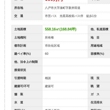
所在地
八戸市大字湊町字新井田道
交 通
市営バス 光星高校前バス停 徒歩1分
558.16㎡(168.84坪)
土地面積
他、私道面積
土地権利
所有権
地 目
都市計画
市街化区域
用途地域
建ペイ率(%)
60
容積率(%)
他、法令上の制限
接道状況
引渡時期
相談
現 況
建築可/不可
建築可
眺 望
舗 装
ガ ス
水 道
生活排水