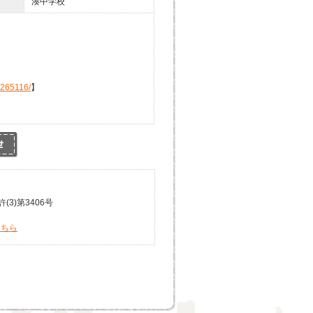
湊中学校
4265116/
】
3)第3406号
こちら