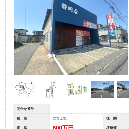
問合せ番号
種 別
売買土地
様 態
600
万円
価 格
坪単価