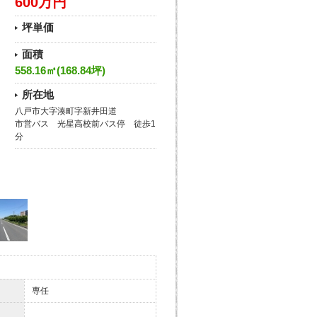
600万円
坪単価
面積
558.16㎡(168.84坪)
所在地
八戸市大字湊町字新井田道
市営バス 光星高校前バス停 徒歩1
分
専任