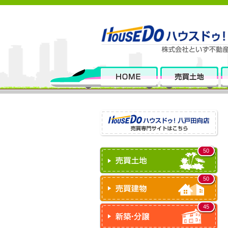
50
50
45