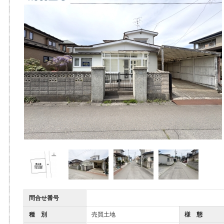
問合せ番号
種 別
売買土地
様 態