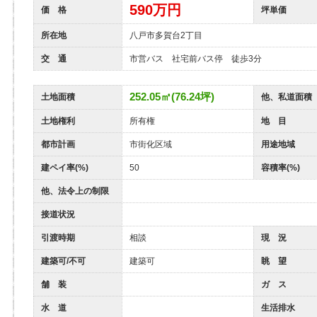
590
万円
価 格
坪単価
所在地
八戸市多賀台2丁目
交 通
市営バス 社宅前バス停 徒歩3分
252.05㎡(76.24坪)
土地面積
他、私道面積
土地権利
所有権
地 目
都市計画
市街化区域
用途地域
建ペイ率(%)
50
容積率(%)
他、法令上の制限
接道状況
引渡時期
相談
現 況
建築可/不可
建築可
眺 望
舗 装
ガ ス
水 道
生活排水