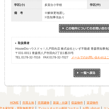
学区(小)
多賀台小学校
学区(中)
備 考
※解体更地渡し
※告知事項あり
取扱業者
HouseDoハウスドゥ！八戸田向店 株式会社といず不動産 青森県知事免許(
〒031-0011 青森県八戸市田向2丁目1番20号
TEL:0178-32-7016 FAX:0178-32-7027
メールでのお問い合わせは
HOME
売買土地
売買建物
新築・分譲
収益物件
賃貸物件
空き家対策・買取無料査定
アパートオーナー相談コーナー
お問い合わせ
リ