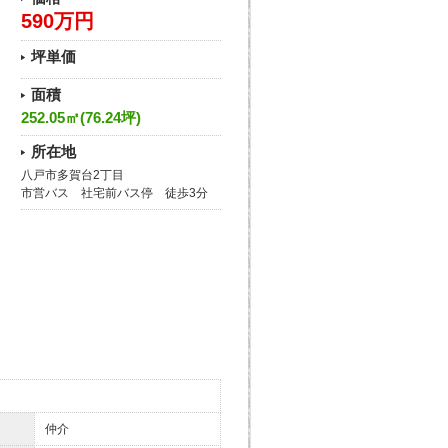
590万円
坪単価
面積
252.05㎡(76.24坪)
所在地
八戸市多賀台2丁目
市営バス 社宅前バス停 徒歩3分
仲介