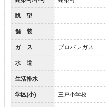
眺 望
舗 装
ガ ス
プロパンガス
水 道
生活排水
学区(小)
三戸小学校