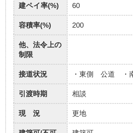
建ペイ率(%)
60
容積率(%)
200
他、法令上の
制限
接道状況
・東側 公道 ・
引渡時期
相談
現 況
更地
建築可/不可
建築可