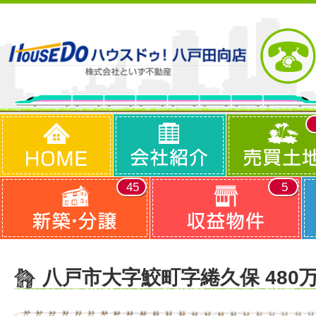
45
5
八戸市大字鮫町字綣久保 480