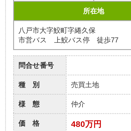
所在地
八戸市大字鮫町字綣久保
市営バス 上鮫バス停 徒歩77
問合せ番号
種 別
売買土地
様 態
仲介
価 格
480万円