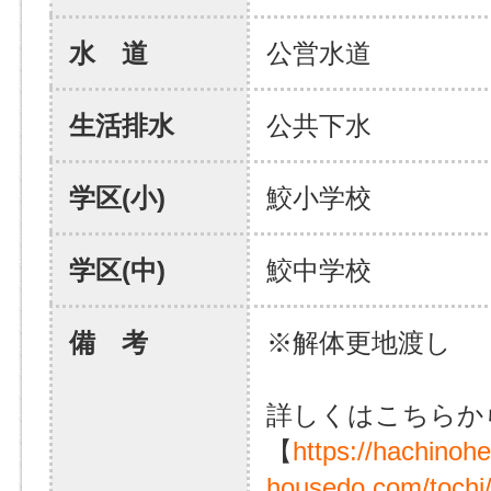
水 道
公営水道
生活排水
公共下水
学区(小)
鮫小学校
学区(中)
鮫中学校
備 考
※解体更地渡し
詳しくはこちらか
【
https://hachinoh
housedo.com/tochi