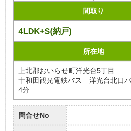
間取り
4LDK+S(納戸)
所在地
上北郡おいらせ町洋光台5丁目
十和田観光電鉄バス 洋光台北口
4分
問合せNo