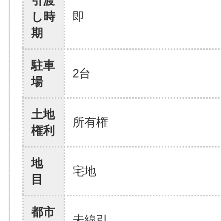
引渡
し時
即
期
駐車
2台
場
土地
所有権
権利
地
宅地
目
都市
未線引