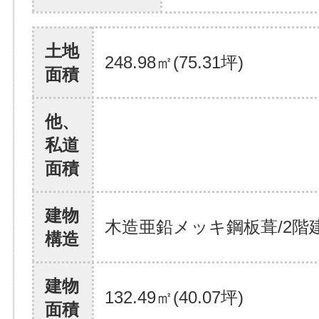
土地
248.98㎡(75.31坪)
面積
他、
私道
面積
建物
木造亜鉛メッキ鋼板葺/2階
構造
建物
132.49㎡(40.07坪)
面積