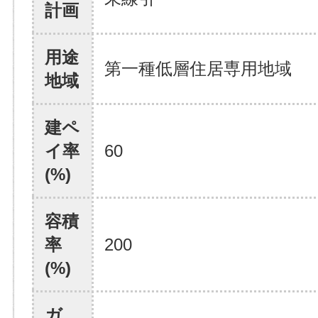
計画
用途
第一種低層住居専用地域
地域
建ペ
イ率
60
(%)
容積
率
200
(%)
ガ