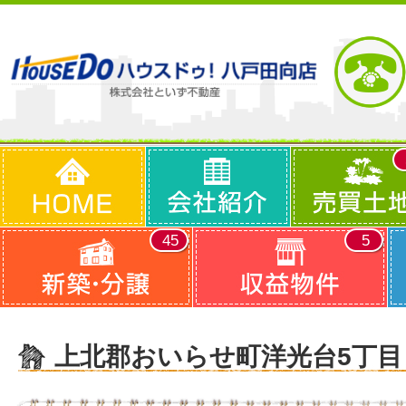
45
5
上北郡おいらせ町洋光台5丁目 