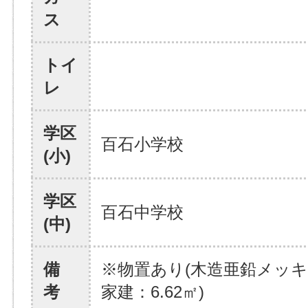
ス
トイ
レ
学区
百石小学校
(小)
学区
百石中学校
(中)
備
※物置あり(木造亜鉛メッ
考
家建：6.62㎡)