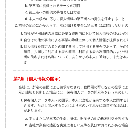
第三者に提供されるデータの項目
第三者への提供の手段または方法
本人の求めに応じて個人情報の第三者への提供を停止すること
前項の定めにかかわらず、次に掲げる場合は第三者には該当しないも
当社が利用目的の達成に必要な範囲内において個人情報の取扱いの
合併その他の事由による事業の承継に伴って個人情報が提供される
個人情報を特定の者との間で共同して利用する場合であって、その
項目、共同して利用する者の範囲、利用する者の利用目的および当
者の氏名または名称について、あらかじめ本人に通知し、または本
き
第7条（個人情報の開示）
当社は、所定の書面による請求がなされ、住民票の写しなどの提示に
示が適切と判断した場合には、保有個人データの開示等を行うものと
保有個人データ本人への開示。本人は当社が保有する本人に関する
きます。ただし開示することにより次のいずれかに該当する場合は
があります。
本人または第三者の生命、身体、財産その他の権利利益を害す
当社の業務の適正な実施に著しい支障を及ぼすおそれがある場