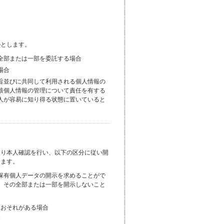
のとします。
全部または一部を委託する場合
場合
旨並びに共同して利用される個人情報の
該個人情報の管理について責任を有する
人が容易に知り得る状態に置いていると
より本人確認を行い、以下の区分に従い開
します。
保有個人データの開示を求めることがで
、その全部または一部を開示しないこと
るおそれがある場合
合