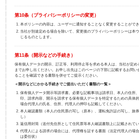
第10条（プライバシーポリシーの変更）
本ポリシーの内容は、ユーザーに通知することなく変更することがで
当社が別途定める場合を除いて、変更後のプライバシーポリシーは本
じるものとします。
第11条（開示などの手続き）
保有個人データの開示、訂正等、利用停止等を求める本人は、当社が定め
までお申し出ください。お申し出先はこのページの下部に記載するお問い
ることを確認できる書類を併せてご提示ください。
＜開示などにかかる手続きでご提出いただく書類の一覧＞
保有個人データ開示等請求書。必要な記載事項は請求日、本人の住所
印、請求内容、開示を請求する保有個人データを特定するための具体
場合代理人の氏名、住所、代理人の押印も記載してください。
本人確認書類（本人の住民票の写し（原本）、運転免許証の写し、旅
し）
返信用封筒（送付先住所として住民票等本人確認書類上に記載されて
代理人による請求の場合には、代理権を証する書面（法定代理人の場
は委任状）