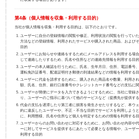
第4条（個人情報を収集・利用する目的）
当社が個人情報を収集・利用する目的は、以下のとおりです。
ユーザーに自分の登録情報の閲覧や修正、利用状況の閲覧を行ってい
方法などの登録情報、利用されたサービスや購入された商品、および
目的
ユーザーにお知らせや連絡をするためにメールアドレスを利用する場
じて連絡したりするため、氏名や住所などの連絡先情報を利用する目
ユーザーの本人確認を行うために、氏名、生年月日、住所、電話番号
運転免許証番号、配達証明付き郵便の到達結果などの情報を利用する
ユーザーに代金を請求するために、購入された商品名や数量、利用さ
額、氏名、住所、銀行口座番号やクレジットカード番号などの支払に
ユーザーが簡便にデータを入力できるようにするために、当社に登録
り、ユーザーのご指示に基づいて他のサービスなど（提携先が提供す
代金の支払を遅滞したり第三者に損害を発生させたりするなど、本ウ
約に違反したユーザーや、不正・不当な目的でサービスを利用しよう
に、利用態様、氏名や住所など個人を特定するための情報を利用する
ユーザーからのお問い合わせに対応するために、お問い合わせ内容や
ーに対してサービスを提供するにあたって必要となる情報や、ユーザ
利用する目的