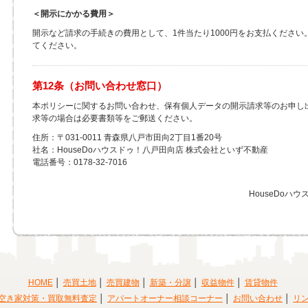
＜開示にかかる費用＞
開示など請求の手続きの費用として、1件当たり1000円をお支払くださ
てください。
第12条（お問い合わせ窓口）
本ポリシーに関するお問い合わせ、保有個人データの開示請求等のお申し
求等の場合は必要書類等をご郵送ください。
住所：〒031-0011 青森県八戸市田向2丁目1番20号
社名：HouseDoハウスドゥ！八戸田向店 株式会社といず不動産
電話番号：0178-32-7016
HouseDoハ
HOME
売買土地
売買建物
新築・分譲
収益物件
賃貸物件
空き家対策・買取無料査定
アパートオーナー相談コーナー
お問い合わせ
リ