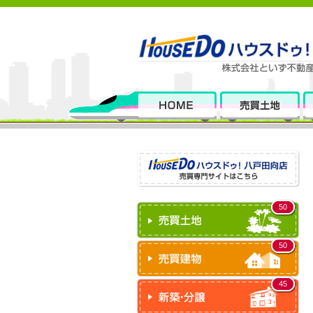
50
50
45