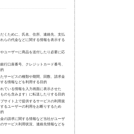
ただくために、氏名、住所、連絡先、支払
それらの代金などに関する情報を表示する
合やユーザーに商品を送付したり必要に応
的
、銀行口座番号、クレジットカード番号、
目的
れたサービスの種類や期間、回数、請求金
関する情報などを利用する目的
されている情報を入力画面に表示させた
るものも含みます）に転送したりする目的
ェブサイト上で提供するサービスの利用規
とするユーザーの利用をお断りするため
目的
代金の請求に関する情報など当社がユーザ
ーのサービス利用状況、連絡先情報などを