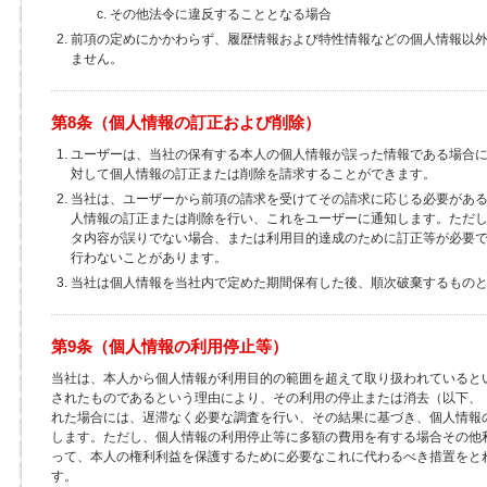
その他法令に違反することとなる場合
前項の定めにかかわらず、履歴情報および特性情報などの個人情報以
ません。
第8条（個人情報の訂正および削除）
ユーザーは、当社の保有する本人の個人情報が誤った情報である場合
対して個人情報の訂正または削除を請求することができます。
当社は、ユーザーから前項の請求を受けてその請求に応じる必要があ
人情報の訂正または削除を行い、これをユーザーに通知します。ただ
タ内容が誤りでない場合、または利用目的達成のために訂正等が必要
行わないことがあります。
当社は個人情報を当社内で定めた期間保有した後、順次破棄するもの
第9条（個人情報の利用停止等）
当社は、本人から個人情報が利用目的の範囲を超えて取り扱われていると
されたものであるという理由により、その利用の停止または消去（以下、
れた場合には、遅滞なく必要な調査を行い、その結果に基づき、個人情報
します。ただし、個人情報の利用停止等に多額の費用を有する場合その他
って、本人の権利利益を保護するために必要なこれに代わるべき措置をと
す。