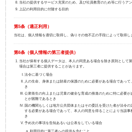
当社の提供するサービス充実のため、及び社員教育のため等に行うア
上記の利用目的に付随する目的
第5条（適正利用）
当社は、個人情報を適切に取得し、偽りその他不正の手段によって取得し
第6条（個人情報の第三者提供）
当社が保有する個人データは、本人の同意ある場合を除き原則として
場合は第三者に提供することがあります。
法令に基づく場合
人の生命、身体または財産の保護のために必要がある場合であって
き
公衆衛生の向上または児童の健全な育成の推進のために特に必要が
とが困難であるとき
国の機関もしくは地方公共団体またはその委託を受けた者が法令の
する必要がある場合であって、本人の同意を得ることにより当該事
き
予め次の事項を告知あるいは公表をしている場合
利用目的に第三者への提供を含むこと