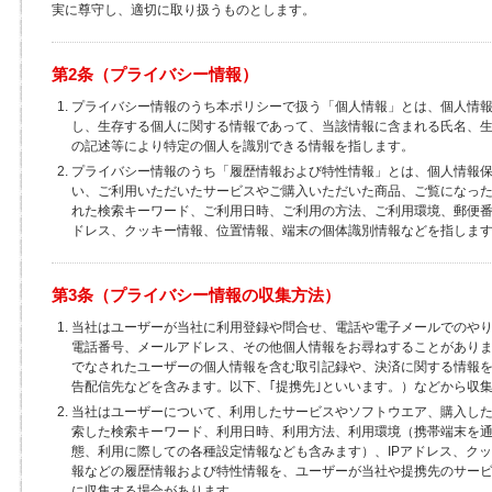
実に尊守し、適切に取り扱うものとします。
第2条（プライバシー情報）
プライバシー情報のうち本ポリシーで扱う「個人情報」とは、個人情
し、生存する個人に関する情報であって、当該情報に含まれる氏名、
の記述等により特定の個人を識別できる情報を指します。
プライバシー情報のうち「履歴情報および特性情報」とは、個人情報
い、ご利用いただいたサービスやご購入いただいた商品、ご覧になっ
れた検索キーワード、ご利用日時、ご利用の方法、ご利用環境、郵便番
ドレス、クッキー情報、位置情報、端末の個体識別情報などを指しま
第3条（プライバシー情報の収集方法）
当社はユーザーが当社に利用登録や問合せ、電話や電子メールでのや
電話番号、メールアドレス、その他個人情報をお尋ねすることがあり
でなされたユーザーの個人情報を含む取引記録や、決済に関する情報
告配信先などを含みます。以下、｢提携先｣といいます。）などから収
当社はユーザーについて、利用したサービスやソフトウエア、購入し
索した検索キーワード、利用日時、利用方法、利用環境（携帯端末を
態、利用に際しての各種設定情報なども含みます）、IPアドレス、ク
報などの履歴情報および特性情報を、ユーザーが当社や提携先のサー
に収集する場合があります。