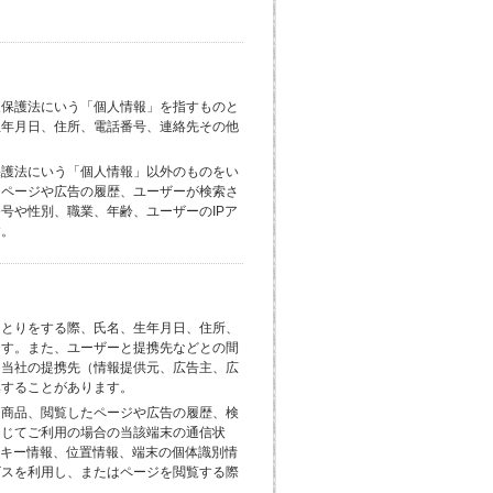
報保護法にいう「個人情報」を指すものと
生年月日、住所、電話番号、連絡先その他
保護法にいう「個人情報」以外のものをい
たページや広告の履歴、ユーザーが検索さ
号や性別、職業、年齢、ユーザーのIPア
す。
りとりをする際、氏名、生年月日、住所、
ます。また、ユーザーと提携先などとの間
を当社の提携先（情報提供元、広告主、広
集することがあります。
た商品、閲覧したページや広告の履歴、検
通じてご利用の場合の当該端末の通信状
ッキー情報、位置情報、端末の個体識別情
ビスを利用し、またはページを閲覧する際