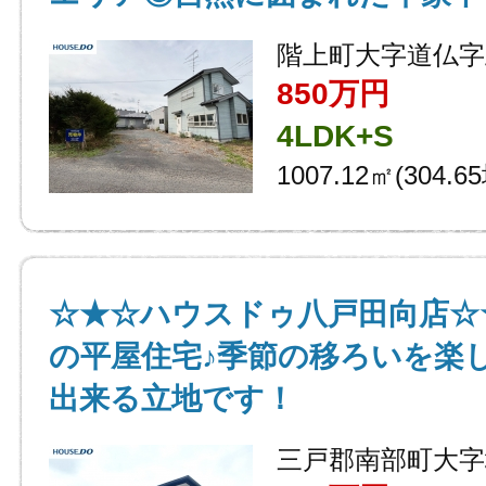
階上町大字道仏字
850万円
4LDK+S
1007.12㎡(304.6
☆★☆ハウスドゥ八戸田向店☆★
の平屋住宅♪季節の移ろいを楽
出来る立地です！
三戸郡南部町大字