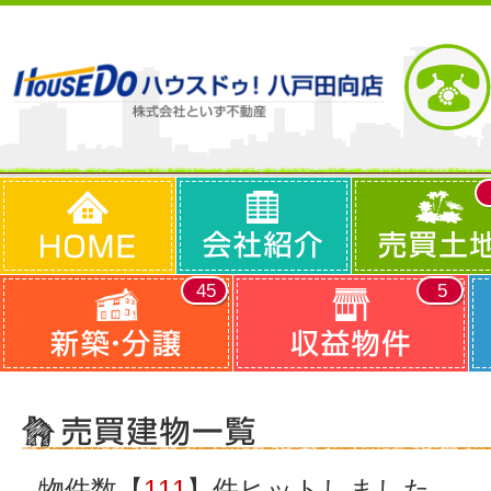
45
5
物件数【
111
】件ヒットしました。