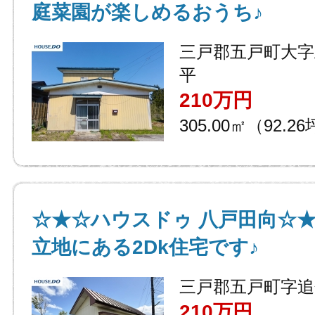
庭菜園が楽しめるおうち♪
三戸郡五戸町大字
平
210万円
305.00㎡（92.2
☆★☆ハウスドゥ 八戸田向☆
立地にある2Dk住宅です♪
三戸郡五戸町字追
210万円