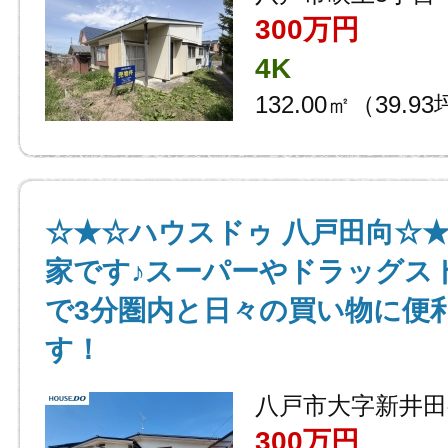
300万円
4K
132.00㎡（39.9
☆★☆ハウスドゥ 八戸田向☆
家です♪スーパーやドラッグス
で3分圏内と日々の買い物に便
す！
八戸市大字新井田
300万円