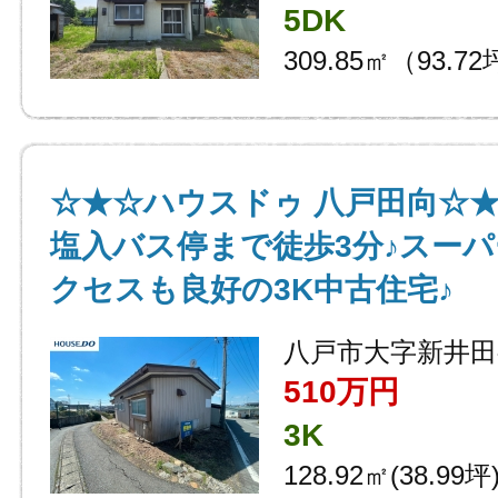
5DK
309.85㎡（93.7
☆★☆ハウスドゥ 八戸田向☆
塩入バス停まで徒歩3分♪スー
クセスも良好の3K中古住宅♪
八戸市大字新井田
510万円
3K
128.92㎡(38.99坪