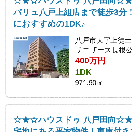
☆★☆ハウスドゥ 八戸田向☆
バリュ八戸上組店まで徒歩3分
におすすめの1DK♪
八戸市大字上徒
ザエザース長根
400万円
1DK
971.90㎡
☆★☆ハウスドゥ 八戸田向☆
宅地にある平家物件！車庫付き