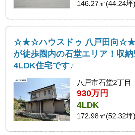
146.27㎡(44.24坪
☆★☆ハウスドゥ 八戸田向☆
が徒歩圏内の石堂エリア！収納
4LDK住宅です♪
八戸市石堂2丁目
930万円
4LDK
172.98㎡(52.32坪