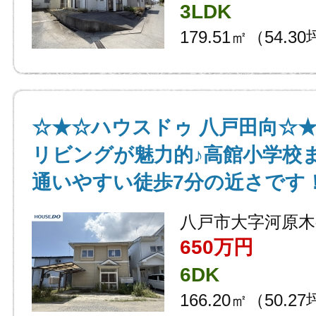
3LDK
179.51㎡（54.3
☆★☆ハウスドゥ 八戸田向☆
リビングが魅力的♪高館小学校
通いやすい徒歩7分の近さです
八戸市大字河原木
650万円
6DK
166.20㎡（50.2