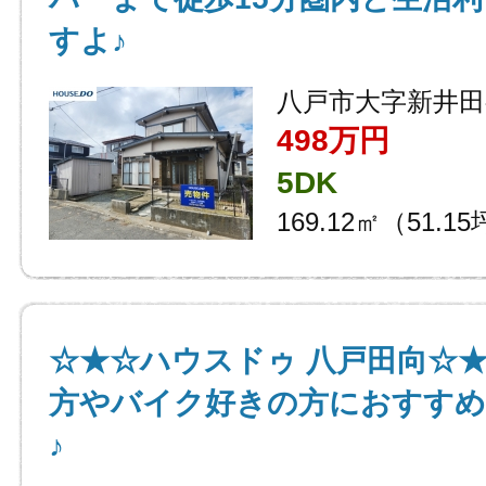
すよ♪
八戸市大字新井田
498万円
5DK
169.12㎡（51.1
☆★☆ハウスドゥ 八戸田向☆
方やバイク好きの方におすすめ
♪