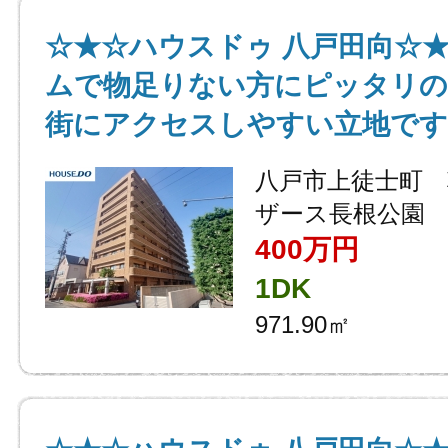
☆★☆ハウスドゥ 八戸田向☆
ムで物足りない方にピッタリの1
街にアクセスしやすい立地です
八戸市上徒士町
ザース長根公園
400万円
1DK
971.90㎡