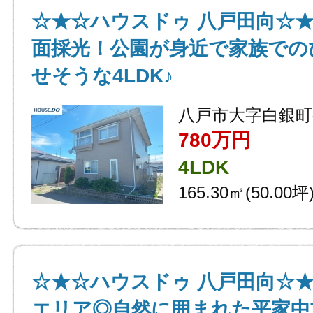
☆★☆ハウスドゥ 八戸田向☆★
面採光！公園が身近で家族での
せそうな4LDK♪
八戸市大字白銀町
780万円
4LDK
165.30㎡(50.00坪
☆★☆ハウスドゥ 八戸田向☆
エリア◎自然に囲まれた平家中