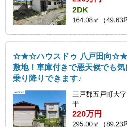
2DK
164.08㎡（49.6
☆★☆ハウスドゥ 八戸田向☆★
敷地！車庫付きで悪天候でも気
乗り降りできます♪
三戸郡五戸町大字
平
220万円
295.00㎡（89.2