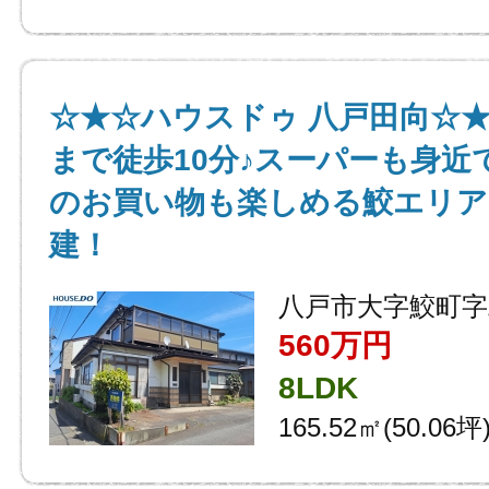
☆★☆ハウスドゥ 八戸田向☆
まで徒歩10分♪スーパーも身近
のお買い物も楽しめる鮫エリア
建！
八戸市大字鮫町字
560万円
8LDK
165.52㎡(50.06坪