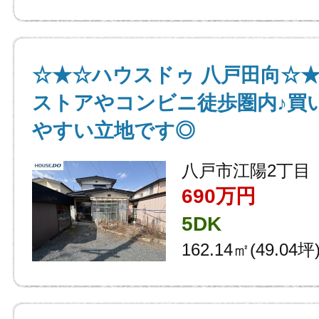
☆★☆ハウスドゥ 八戸田向☆
ストアやコンビニ徒歩圏内♪買
やすい立地です◎
八戸市江陽2丁目
690万円
5DK
162.14㎡(49.04坪