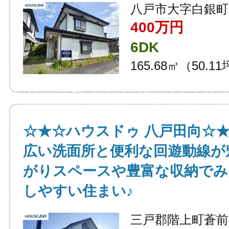
八戸市大字白銀町
400万円
6DK
165.68㎡（50.1
☆★☆ハウスドゥ 八戸田向☆
広い洗面所と便利な回遊動線が
がりスペースや豊富な収納でみ
しやすい住まい♪
三戸郡階上町蒼前