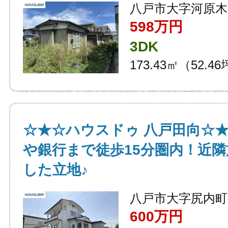
八戸市大字河原木
598万円
3DK
173.43㎡（52.4
☆★☆ハウスドゥ 八戸田向☆
や銀行まで徒歩15分圏内！近
した立地♪
八戸市大字尻内町
600万円