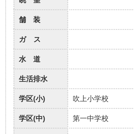
舗 装
ガ ス
水 道
生活排水
学区(小)
吹上小学校
学区(中)
第一中学校