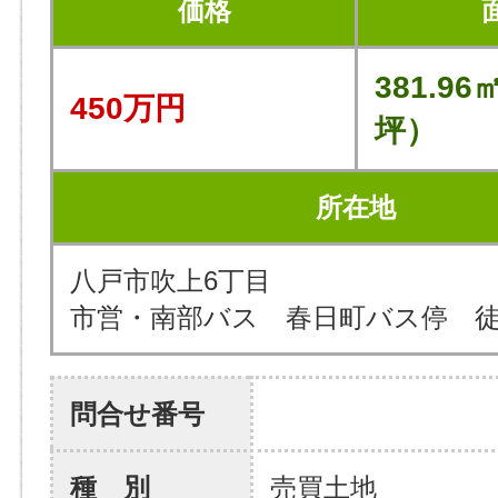
価格
381.96
450万円
坪）
所在地
八戸市吹上6丁目
市営・南部バス 春日町バス停 徒
問合せ番号
種 別
売買土地